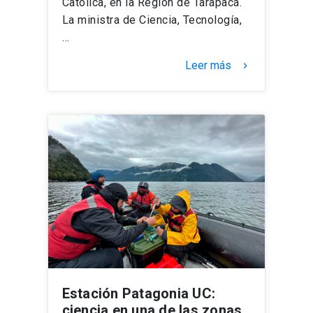
Católica, en la Región de Tarapacá.
La ministra de Ciencia, Tecnología,
…
Leer más
keyboard_arrow_right
Estación Patagonia UC:
ciencia en una de las zonas