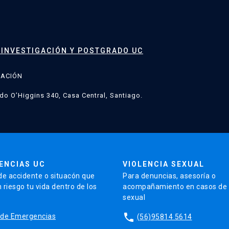
 INVESTIGACIÓN Y POSTGRADO UC
GACIÓN
do O’Higgins 340, Casa Central, Santiago.
ENCIAS UC
VIOLENCIA SEXUAL
de accidente o situacón que
Para denuncias, asesoría o
 riesgo tu vida dentro de los
acompañamiento en casos de v
sexual
phone
io de Emergencias
(56)95814 5614