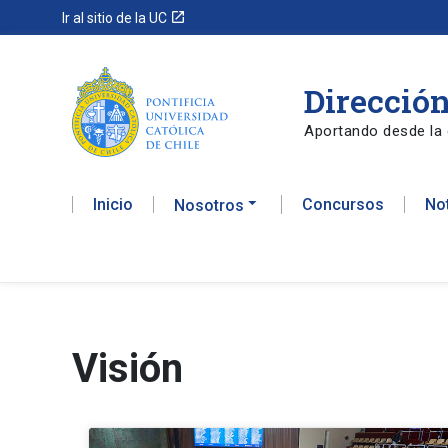
launch
Ir al sitio de la UC
Dirección
Aportando desde la 
Inicio
Concursos
No
Nosotros
Visión