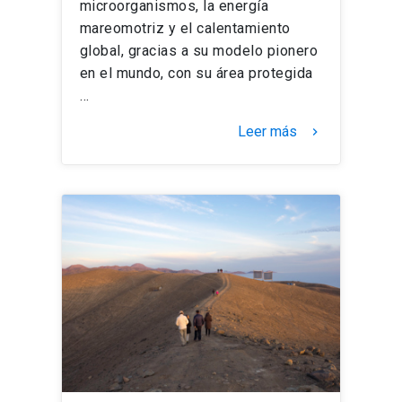
microorganismos, la energía
mareomotriz y el calentamiento
global, gracias a su modelo pionero
en el mundo, con su área protegida
…
Leer más
keyboard_arrow_right