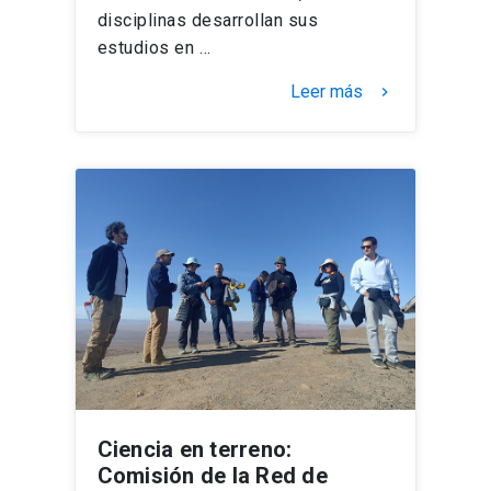
disciplinas desarrollan sus
estudios en …
Leer más
keyboard_arrow_right
Ciencia en terreno:
Comisión de la Red de