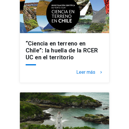
“Ciencia en terreno en
Chile”: la huella de la RCER
UC en el territorio
Leer más
keyboard_arrow_right