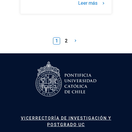
Leer más
keyboard_arrow_right
Paginación
1
2
keyboard_arrow_right
de
entradas
VICERRECTORÍA DE INVESTIGACIÓN Y
POSTGRADO UC