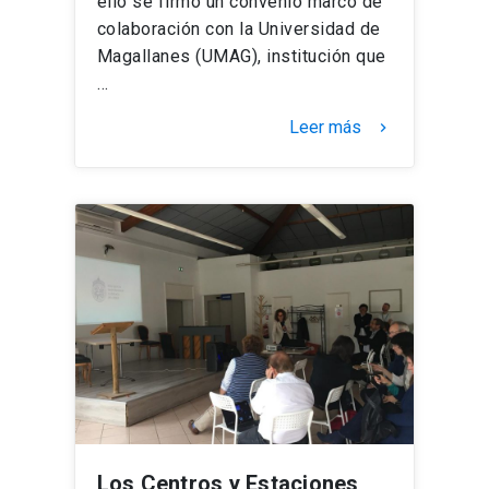
ello se firmó un convenio marco de
colaboración con la Universidad de
Magallanes (UMAG), institución que
…
Leer más
keyboard_arrow_right
Los Centros y Estaciones