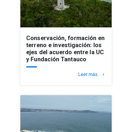
Conservación, formación en
terreno e investigación: los
ejes del acuerdo entre la UC
y Fundación Tantauco
Leer más
keyboard_arrow_right