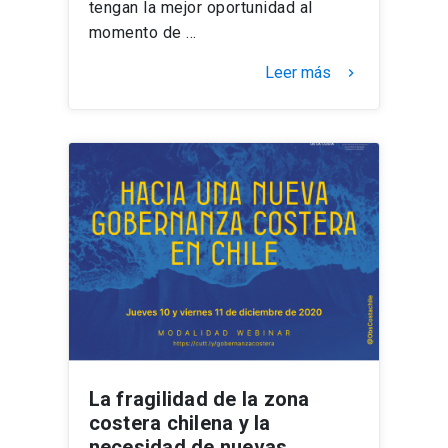
tengan la mejor oportunidad al
momento de …
Leer más
keyboard_arrow_right
La fragilidad de la zona
costera chilena y la
necesidad de nuevas