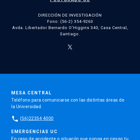
DIRECCIÓN DE INVESTIGACIÓN
Fono: (56-2) 354-9263
Avda. Libertador Bernardo O’Higgins 340, Casa Central,
Santiago.
MESA CENTRAL
Teléfono para comunicarse con las distintas áreas de
la Universidad.
phone
(56)22354 4000
EMERGENCIAS UC
En caso de accidente o situacón que ponga en riesgo tu