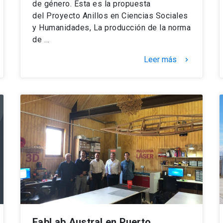
de género. Esta es la propuesta
del Proyecto Anillos en Ciencias Sociales
y Humanidades, La producción de la norma
de …
Leer más
keyboard_arrow_right
FabLab Austral en Puerto