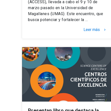
(ACCESS), llevada a cabo el 9 y 10 de
marzo pasado en la Universidad de
Magallanes (UMAG). Este encuentro, que
busca potenciar y fortalecer la …
Leer más
keyboard_arrow_right
Presentan libro que destaca la