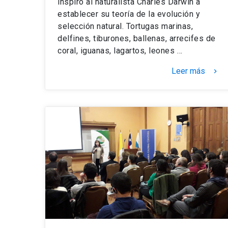
inspiró al naturalista Charles Darwin a
establecer su teoría de la evolución y
selección natural. Tortugas marinas,
delfines, tiburones, ballenas, arrecifes de
coral, iguanas, lagartos, leones …
Leer más
keyboard_arrow_right