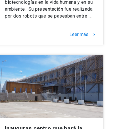
biotecnologías en la vida humana y en su
ambiente. Su presentación fue realizada
por dos robots que se paseaban entre …
Leer más
keyboard_arrow_right
Inauguran centro que hará la