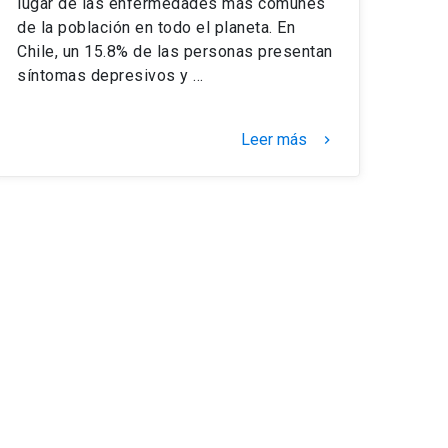
lugar de las enfermedades más comunes
de la población en todo el planeta. En
Chile, un 15.8% de las personas presentan
síntomas depresivos y …
Leer más
keyboard_arrow_right