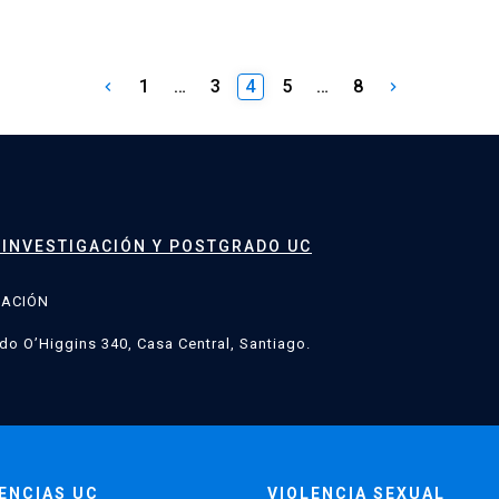
1
…
3
4
5
…
8
keyboard_arrow_left
keyboard_arrow_right
 INVESTIGACIÓN Y POSTGRADO UC
GACIÓN
do O’Higgins 340, Casa Central, Santiago.
ENCIAS UC
VIOLENCIA SEXUAL