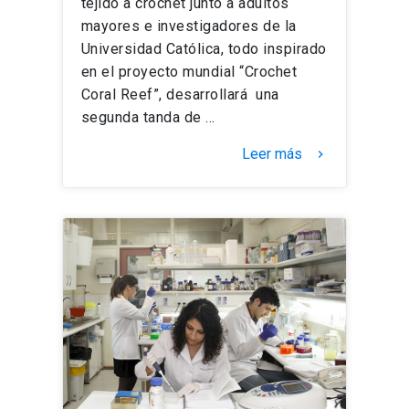
tejido a crochet junto a adultos
mayores e investigadores de la
Universidad Católica, todo inspirado
en el proyecto mundial “Crochet
Coral Reef”, desarrollará una
segunda tanda de …
Leer más
keyboard_arrow_right