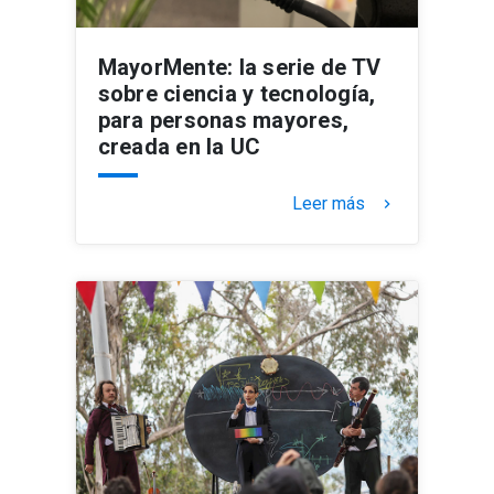
MayorMente: la serie de TV
sobre ciencia y tecnología,
para personas mayores,
creada en la UC
Leer más
keyboard_arrow_right