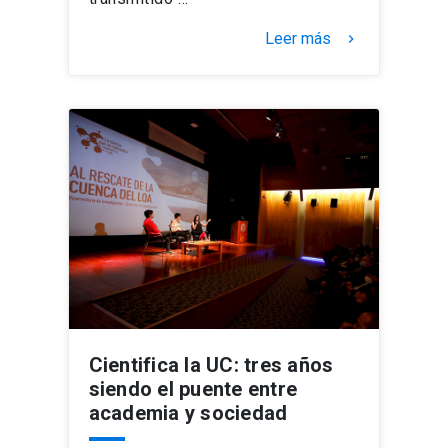
Leer más
keyboard_arrow_right
Cientifica la UC: tres años
siendo el puente entre
academia y sociedad