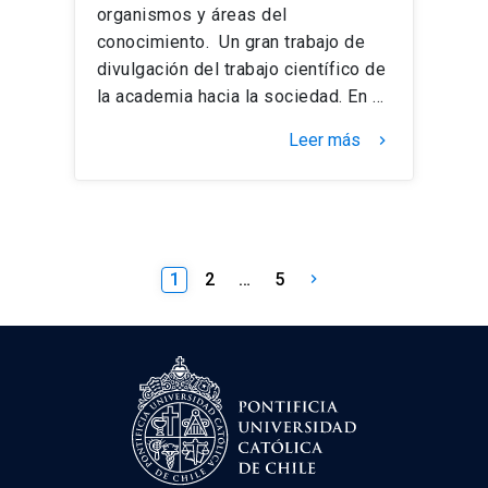
organismos y áreas del
conocimiento. Un gran trabajo de
divulgación del trabajo científico de
la academia hacia la sociedad. En …
Leer más
keyboard_arrow_right
Paginación
1
2
…
5
keyboard_arrow_right
de
entradas