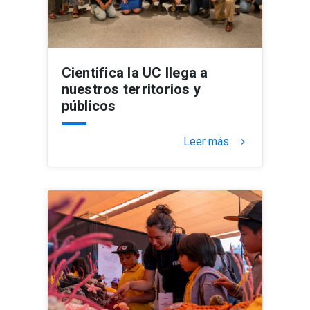
Cientifica la UC llega a
nuestros territorios y
públicos
Leer más
keyboard_arrow_right