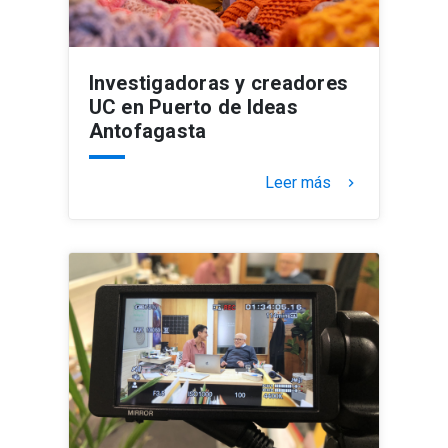
Investigadoras y creadores
UC en Puerto de Ideas
Antofagasta
Leer más
keyboard_arrow_right