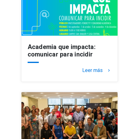
Academia que impacta:
comunicar para incidir
Leer más
keyboard_arrow_right